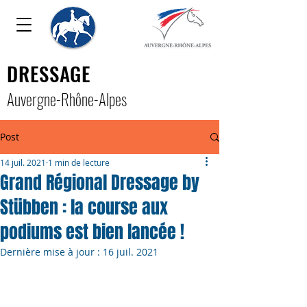
DRESSAGE
Auver
gne-Rhône-Alpe
s
Post
14 juil. 2021
1 min de lecture
Grand Régional Dressage by
Stübben : la course aux
podiums est bien lancée !
Dernière mise à jour :
16 juil. 2021