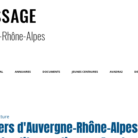
SSAGE
-Rhône-Alpe
s
AL
ANNUAIRES
DOCUMENTS
JEUNES CENTAURES
AVADRA2
DE
cture
ers d'Auvergne-Rhône-Alpes 