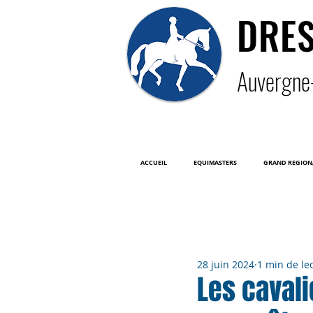
DRE
Auver
gne
ACCUEIL
EQUIMASTERS
GRAND REGION
Tous les posts
28 juin 2024
1 min de le
Les cavali