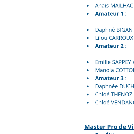
Anaïs MAILHAC
Amateur 1 
:
Daphné BIGAN 
Lilou CARROUX
Amateur 2
 :
Emilie SAPPEY
Manola COTTON
Amateur 3 
:
Daphnée DUCH
Chloé THENOZ 
Chloé VENDANG
Master Pro de Vi