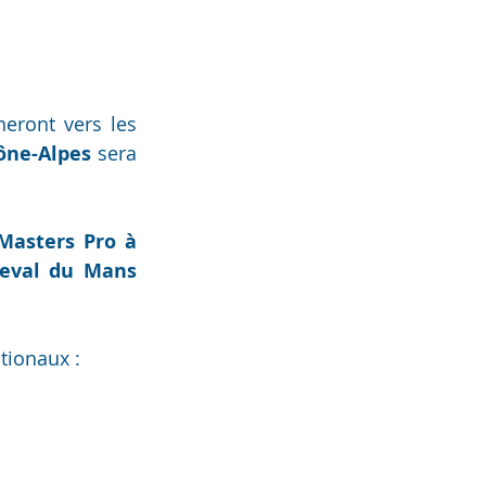
Cet été, avant le grand rendez-vous olympique, tous les yeux se tourneront vers les 
ône-Alpes
 sera 
Masters Pro à 
Pôle Européen du Cheval du Mans 
ationaux :