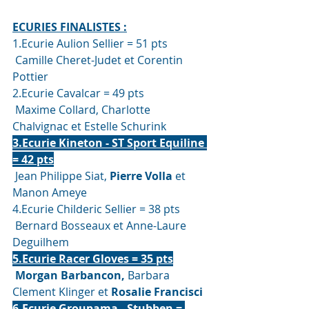
ECURIES FINALISTES :
1.Ecurie Aulion Sellier = 51 pts
 Camille Cheret-Judet et Corentin 
Pottier
2.Ecurie Cavalcar = 49 pts
 Maxime Collard, Charlotte 
Chalvignac et Estelle Schurink
3.Ecurie Kineton - ST Sport Equiline 
= 42 pts
 Jean Philippe Siat, 
Pierre Volla
 et 
Manon Ameye  
4.Ecurie Childeric Sellier = 38 pts
 Bernard Bosseaux et Anne-Laure 
Deguilhem
5.Ecurie Racer Gloves = 35 pts
Morgan Barbancon,
 Barbara 
Clement Klinger et 
Rosalie Francisci 
6.Ecurie Groupama - Stubben = 