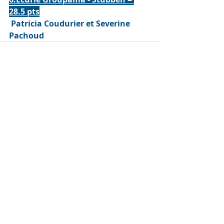
28.5 pts
 Patricia Coudurier et Severine 
Pachoud
Posts récents
Voir tout