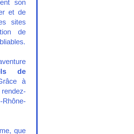
ent son 
er et de 
 sites 
ion de 
liables.
venture 
iels de 
Grâce à 
 rendez-
-Rhône-
me, que 