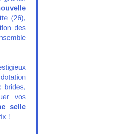
nouvelle 
e (26), 
tion des
ensemble 
stigieux 
otation 
 brides, 
uer vos 
e selle 
ix !