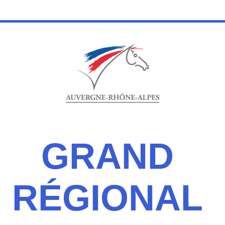
GRAND 
R
É
GIONAL 