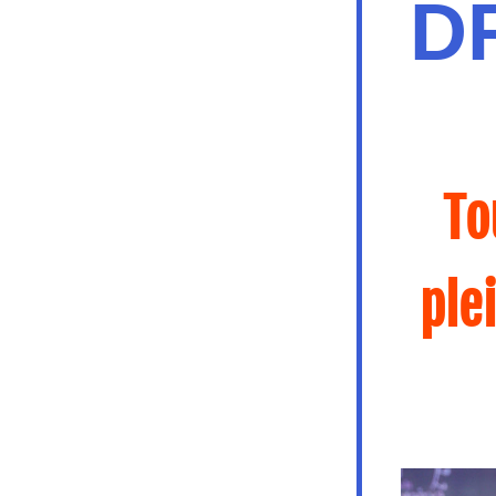
D
To
plei