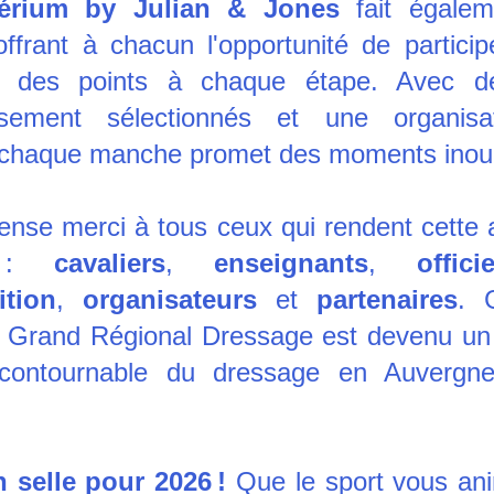
térium by Julian & Jones
 fait égalem
offrant à chacun l'opportunité de particip
r des points à chaque étape. Avec des
usement sélectionnés et une organisat
, chaque manche promet des moments inoub
nse merci à tous ceux qui rendent cette a
e : 
cavaliers
, 
enseignants
, 
offic
ition
, 
organisateurs 
et 
partenaires
. 
e Grand Régional Dressage est devenu un
ncontournable du dressage en Auvergne
 selle pour 2026 !
 Que le sport vous ani