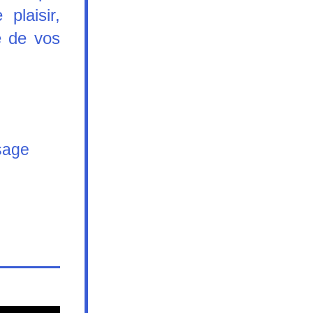
laisir, 
 de vos 
sage