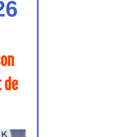
6 
N
on 
 de 