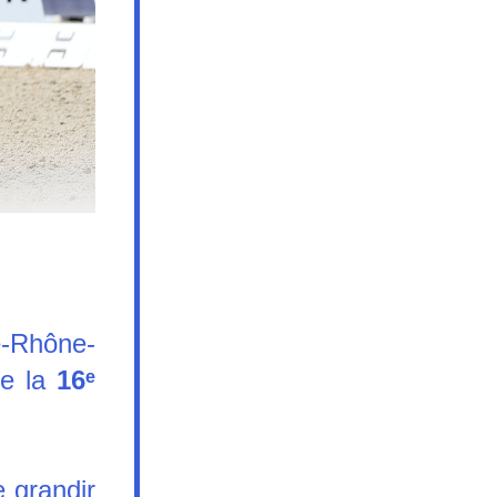
-Rhône-
e la 
16ᵉ 
 grandir 