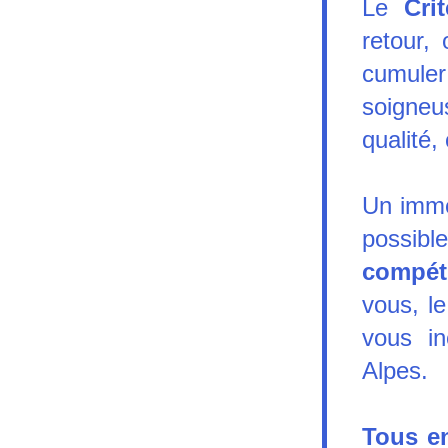
Le 
Cri
retour, 
cumule
soigne
qualité
Un imme
possibl
compét
vous, l
vous i
Alpes.
Tous en