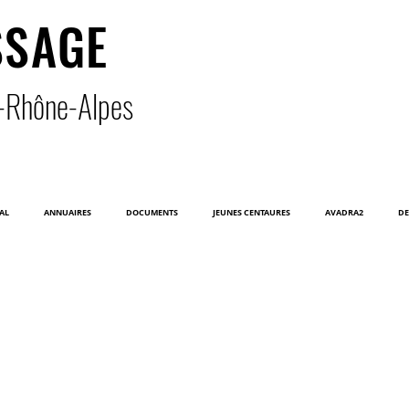
SSAGE
-Rhône-Alpe
s
AL
ANNUAIRES
DOCUMENTS
JEUNES CENTAURES
AVADRA2
DE