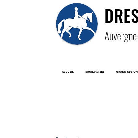
DRE
Auver
gne
ACCUEIL
EQUIMASTERS
GRAND REGION