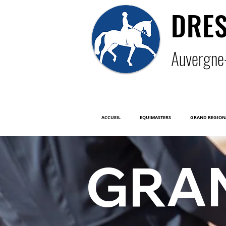
DRE
Auver
gne
ACCUEIL
EQUIMASTERS
GRAND REGION
GRA