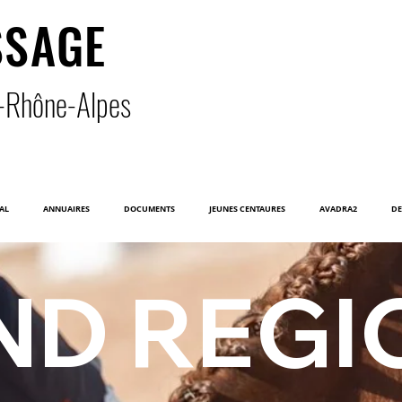
SSAGE
-Rhône-Alpe
s
AL
ANNUAIRES
DOCUMENTS
JEUNES CENTAURES
AVADRA2
DE
ND REGI