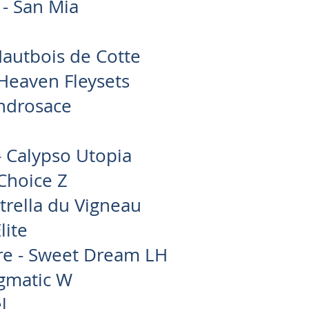
 - San Mia
2
autbois de Cotte
Heaven Fleysets
ndrosace
3
- Calypso Utopia
Choice Z
trella du Vigneau
lite
ire - Sweet Dream LH
igmatic W
l