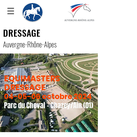
DRESSAGE
Auver
gne-Rhône-Alpe
s
EQUIMASTERS
DRESSAGE
04-05-06 octobre 2024
Parc du Cheval - Chazey/Ain (01)