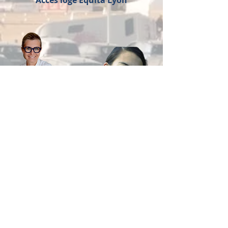
Accès loge Equita Lyon
Sophie ROSSET
Tania BONFORT
Tél : 06.22.33.61.83
Tél : 06.67.93.37.92
rossetsophie@hotmail.fr
tania.bonfort.creara@gmail.com
Découvrez notre offre !