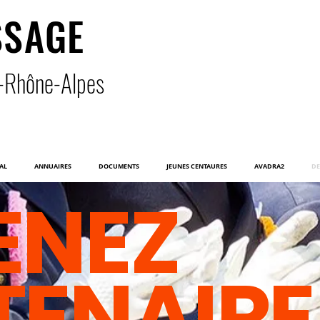
SSAGE
-Rhône-Alpe
s
AL
ANNUAIRES
DOCUMENTS
JEUNES CENTAURES
AVADRA2
DE
ENEZ
TENAIRE