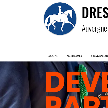
DRE
Auver
gne
ACCUEIL
EQUIMASTERS
GRAND REGION
DEV
PAR