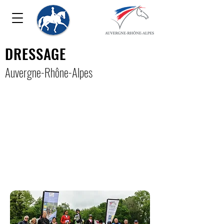
DRESSAGE
Auver
gne-Rhône-Alpe
s
Jour de victoire pour
le Championnat
Régional Dressage Club
et Poney