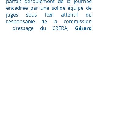
parfait déroulement de la journée
encadrée par une solide équipe de
juges sous l’œil attentif du
responsable de la commission
dressage du CRERA,
Gérard
Medolago
. Il n’a pas manqué de
souligner le niveau ascendant des
participants notamment en poney,
et les juges ont eu plaisir à noter des
reprises où les scores dépassent
parfois largement les 70%.
C’est le cas notamment du podium
des
Club 2
avec une victoire à 70%
d’une représentante de
l’Ecurie des
Marais
(69)
Marianne Besset
et en
Poney GP Elite
où la gagnante
Layla Schmid
sous les couleurs
d’Espace Cheval (01) atteint les
73%
!
Jocelyne Alligier