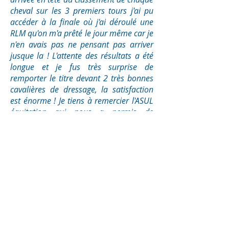
cheval sur les 3 premiers tours j'ai pu
accéder à la finale où j'ai déroulé une
RLM qu'on m'a prêté le jour même car je
n'en avais pas ne pensant pas arriver
jusque la ! L'attente des résultats a été
longue et je fus très surprise de
remporter le titre devant 2 très bonnes
cavalières de dressage, la satisfaction
est énorme ! Je tiens à remercier l'ASUL
équitation qui nous a permis de
participer dans de super conditions à ce
championnat ainsi que Laurence JAL
pour ses conseils et bien évidemment
tous les étudiants d'Auvergne Rhône
Alpes qui ont rendus ces championnats
inoubliables !
»
Margaux Tonadre
Côté Championnat combiné