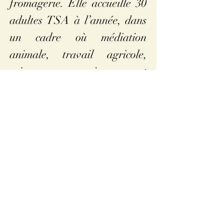
fromagerie. Elle accueille 30
adultes TSA à l’année, dans
un cadre où médiation
animale, travail agricole,
soins aux animaux et
ouverture sur l’extérieur leur
offrent un véritable
épanouissement. Quand les
résidents parlent de leur
quotidien, de la fromagerie,
de l’accueil en table d’hôtes
ou encore des animaux dont
ils prennent soin chaque jour,