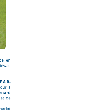
nce en
iévale
 A R-
Tour à
rnard
 et de
nariat