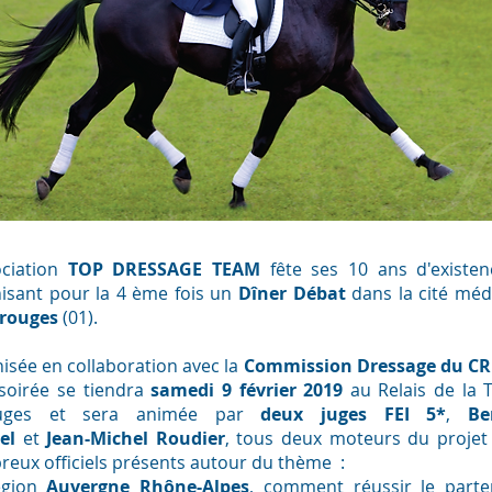
ociation
TOP DRESSAGE TEAM
fête ses 10 ans d'existe
isant pour la 4 ème fois un
Dîner Débat
dans la cité méd
rouges
(01).
isée en collaboration avec la
Commission Dressage du CRE
 soirée se tiendra
samedi 9 février 2019
au Relais de la 
uges et sera animée par
deux juges FEI 5*
,
Be
el
et
Jean-Michel Roudier
, tous deux moteurs du projet
eux officiels présents autour du thème :
égion
Auvergne Rhône-Alpes
, comment réussir le parte