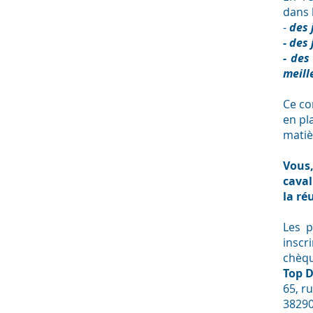
dans 
-
des 
- des
- des
meill
Ce co
en pl
matiè
Vous
caval
la ré
Les p
inscr
chèqu
Top 
65, r
38290