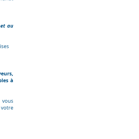
 et au
ises
eurs,
bles à
e vous
 votre