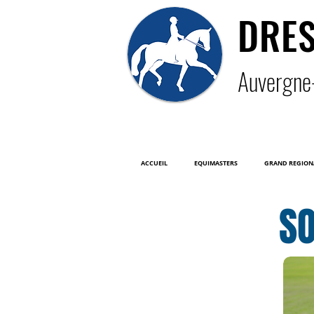
DRE
Auver
gne
ACCUEIL
EQUIMASTERS
GRAND REGION
SO