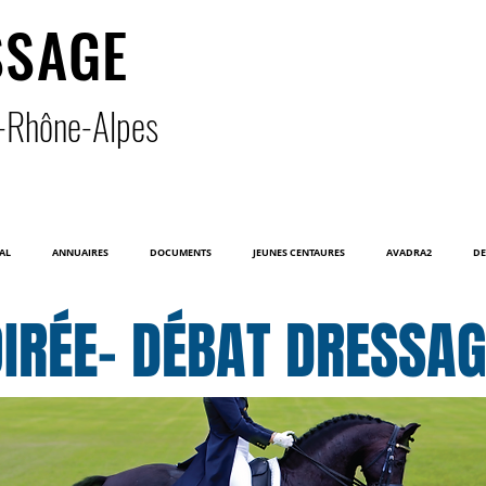
SSAGE
-Rhône-Alpe
s
AL
ANNUAIRES
DOCUMENTS
JEUNES CENTAURES
AVADRA2
DE
IRÉE- DÉBAT DRESSA