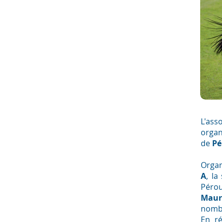
L'ass
organ
de
Pé
Organ
A
, la
Péro
Maur
nombr
En r