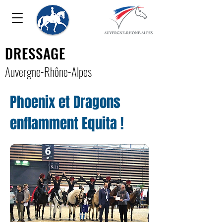
DRESSAGE
Auver
gne-Rhône-Alpe
s
Phoenix et Dragons
enflamment Equita !