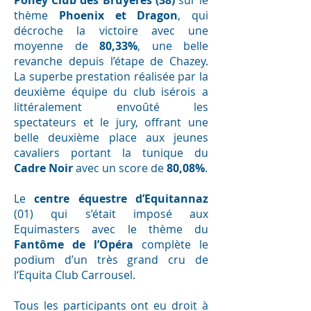
Poney Club des Bruyères (38)
sur le
thème
Phoenix et Dragon
, qui
décroche la victoire avec une
moyenne de
80,33%
, une belle
revanche depuis l’étape de Chazey.
La superbe prestation réalisée par la
deuxième équipe du club isérois a
littéralement envoûté les
spectateurs et le jury, offrant une
belle deuxième place aux jeunes
cavaliers portant la tunique du
Cadre Noir
avec un score de
80,08%
.
Le
centre équestre d’Equitannaz
(01) qui s’était imposé aux
Equimasters avec le thème du
Fantôme de l’Opéra
complète le
podium d’un très grand cru de
l‘Equita Club Carrousel.
Tous les participants ont eu droit à