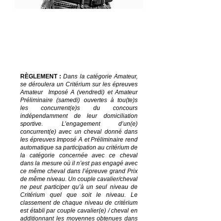
Mats PERRENOUD
+33 (0)6 50 77 15 23
mats@childericsellier.com
RÈGLEMENT
:
Dans la catégorie Amateur,
se déroulera un Critérium sur les épreuves
Amateur Imposé A (vendredi) et Amateur
Préliminaire (samedi) ouvertes à tou(te)s
les concurrent(e)s du concours
indépendamment de leur domiciliation
sportive. L’engagement d’un(e)
concurrent(e) avec un cheval donné dans
les épreuves Imposé A et Préliminaire rend
automatique sa participation au critérium de
la catégorie concernée avec ce cheval
dans la mesure où il n’est pas engagé avec
ce même cheval dans l’épreuve grand Prix
de même niveau. Un couple cavalier/cheval
ne peut participer qu’à un seul niveau de
Critérium quel que soit le niveau. Le
classement de chaque niveau de critérium
est établi par couple cavalier(e) / cheval en
additionnant les moyennes obtenues dans