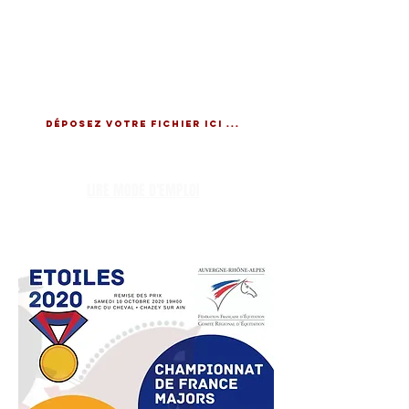
votre fichier audio (mp3 ou
wma), il sera contrôlé et
enregistré sur notre playlist
!
Déposez votre fichier ici ...
LIRE MODE D'EMPLOI