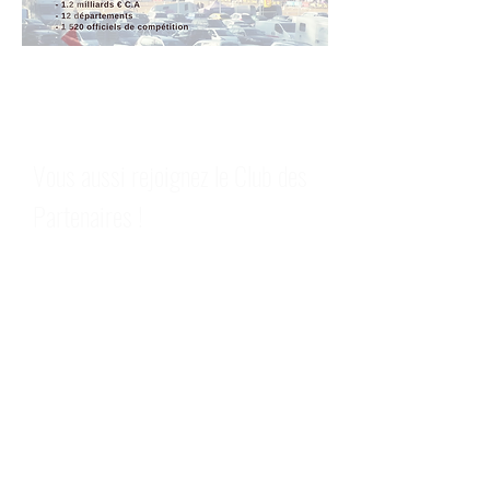
EXPOSANT -
PARTENAIRE
Vous aussi rejoignez le Club des
Partenaires !
Une forte visibilité
Accès Carré VIP
Village d'exposants
Accès loge CRE AURA à EQUITA LYON
CONTACT : Sophie ROSSET -
Responsable partenariat
Tél :
06.22.33.61.83