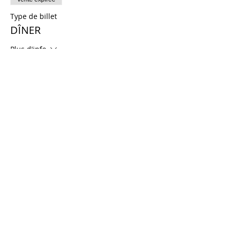
Type de billet
DÎNER
Plus d'info
Prix
28,00 €
Vente expirée
Type de billet
DÎNER VÉGÉTARIEN
Plus d'info
Prix
28,00 €