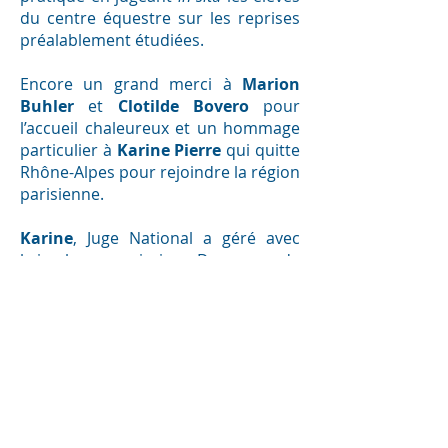
du centre équestre sur les reprises
préalablement étudiées.
Encore un grand merci à
Marion
Buhler
et
Clotilde Bovero
pour
l’accueil chaleureux et un hommage
particulier à
Karine Pierre
qui quitte
Rhône-Alpes pour rejoindre la région
parisienne.
Karine
, Juge National a géré avec
brio la commission Dressage de
Haute-Savoie pendant quelques
années, elle sera remplacée par
Sophie Andrieu
et
Pirkko
Charbonnet
. Nous la remercions
vivement pour toutes ses actions en
faveur du développement de la
discipline dans le département et lui
souhaitons une bonne installation