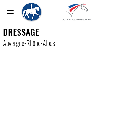
DRESSAGE
Auver
gne-Rhône-Alpe
s
Formation Juge Club
Dressage à Evires :
Belle promo !