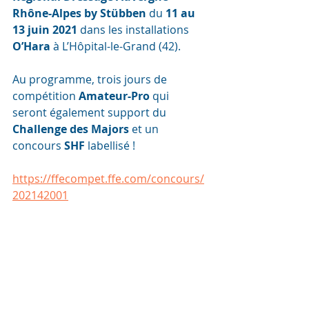
Rhône-Alpes by Stübben
 du 
11 au 
13 juin 2021
 dans les installations 
O’Hara
 à L’Hôpital-le-Grand (42).
Au programme, trois jours de 
compétition 
Amateur-Pro
 qui 
seront également support du 
Challenge des Majors
 et un 
concours 
SHF 
labellisé !
https://ffecompet.ffe.com/concours/
202142001