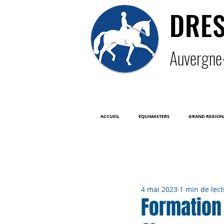
DRE
Auver
gne
ACCUEIL
EQUIMASTERS
GRAND REGION
Tous les posts
4 mai 2023
1 min de lec
Formation