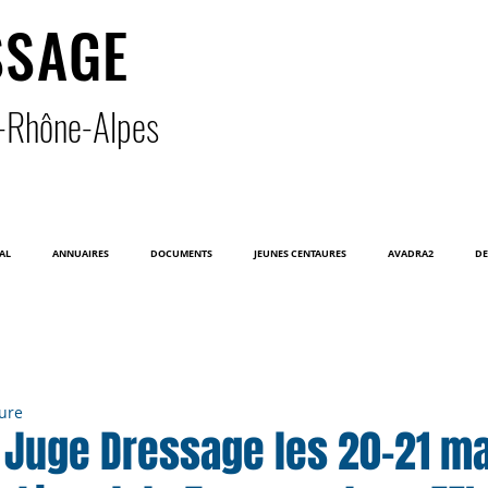
SSAGE
-Rhône-Alpe
s
AL
ANNUAIRES
DOCUMENTS
JEUNES CENTAURES
AVADRA2
DE
ture
 Juge Dressage les 20-21 ma