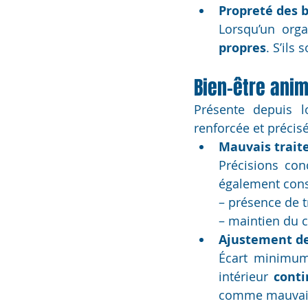
Propreté des b
Lorsqu’un orga
propres
. S’ils 
Bien-être anim
Présente depuis l
renforcée et précisé
Mauvais traite
Précisions conc
également cons
– présence de tr
– maintien du c
Ajustement de 
Écart minimu
intérieur 
cont
comme mauvais 