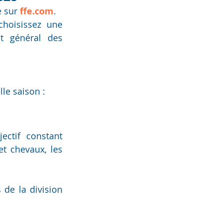
 sur 
ffe.com
.
choisissez une 
 général des 
lle saison :
ctif constant 
t chevaux, les 
, les équidés participant aux épreuves de la division 