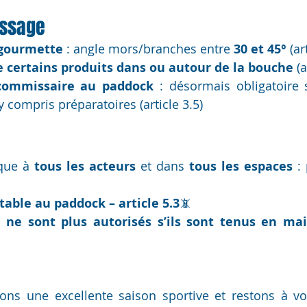
essage
 gourmette
 : angle mors/branches entre 
30 et 45°
 (ar
e certains produits dans ou autour de la bouche
 (
commissaire au paddock
 : désormais obligatoire 
 y compris préparatoires (article 3.5)
ique à 
tous les acteurs
 et dans 
tous les espaces
 :
able au paddock – article 5.3
📵 
 
ne sont plus autorisés s’ils sont tenus en ma
ns une excellente saison sportive et restons à vot