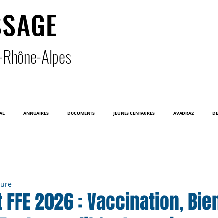
SSAGE
-Rhône-Alpe
s
AL
ANNUAIRES
DOCUMENTS
JEUNES CENTAURES
AVADRA2
DE
ture
FFE 2026 : Vaccination, Bien