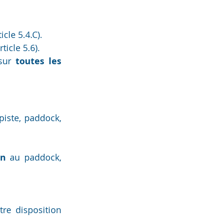
ticle 5.4.C).
article 5.6).
sur 
toutes les 
 piste, paddock, 
in
 au paddock, 
re disposition 