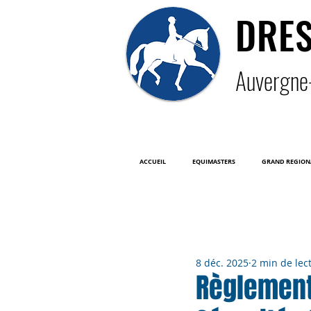
DRE
Auver
gne
ACCUEIL
EQUIMASTERS
GRAND REGION
Tous les posts
8 déc. 2025
2 min de lec
Règlement 