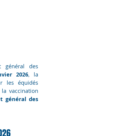
 général des 
nvier 2026
, la 
r les équidés 
a vaccination 
 général des 
026