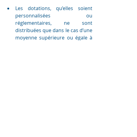
Les dotations, qu’elles soient 
personnalisées ou 
réglementaires, ne sont 
distribuées que dans le cas d’une 
moyenne supérieure ou égale à 
60%.
Stick autorisé en préparatoire 
pour : Amateur 3 A – Enseignant 
3 A Amateur 2 A – Enseignant 2A 
- Amateur 1 A - Pro 3 
Préliminaire – Amateur Elite A - 
Pro 1 Préliminaire
REGLEMENT_DRESSAGE_2023_applicable_au_01.09.2
.pdf
Télécharger PDF • 1.62MB