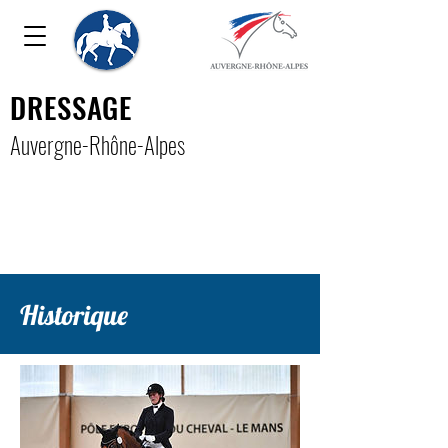
DRESSAGE
Auver
gne-Rhône-Alpe
s
Historique